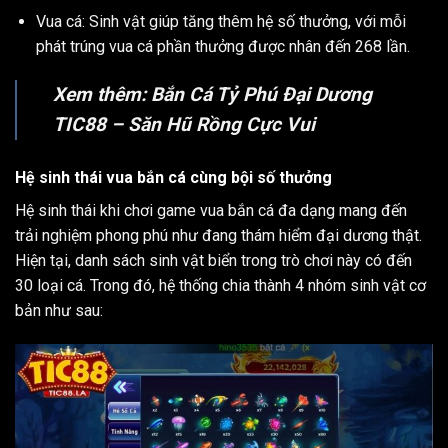
Vua cá: Sinh vật giúp tăng thêm hệ số thưởng, với mỗi
phát trúng vua cá phần thưởng được nhân đến 268 lần.
Xem thêm:
Bắn Cá Tỷ Phú Đại Dương
TIC88 – Săn Hũ Rồng Cực Vui
Hệ sinh thái vua bắn cá cùng bội số thưởng
Hệ sinh thái khi chơi game vua bắn cá đa dạng mang đến
trải nghiệm phong phú như đang thám hiểm đại dương thật.
Hiện tại, danh sách sinh vật biển trong trò chơi này có đến
30 loại cá. Trong đó, hệ thống chia thành 4 nhóm sinh vật cơ
bản như sau: