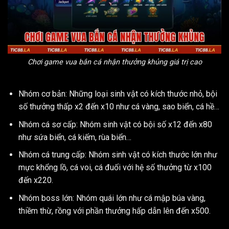
Chơi game vua bắn cá nhận thưởng khủng giá trị cao
Nhóm cơ bản: Những loại sinh vật có kích thước nhỏ, bội
số thưởng thấp x2 đến x10 như cá vàng, sao biển, cá hề…
Nhóm cá sơ cấp: Nhóm sinh vật có bội số x12 đến x80
như sứa biển, cá kiếm, rùa biển…
Nhóm cá trung cấp: Nhóm sinh vật có kích thước lớn như
mực khổng lồ, cá voi, cá đuối với hệ số thưởng từ x100
đến x220.
Nhóm boss lớn: Nhóm quái lớn như cá mập búa vàng,
thiềm thừ, rồng với phần thưởng hấp dẫn lên đến x500.