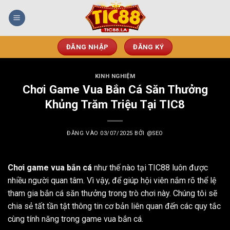
Bỏ
qua
nội
dung
ĐĂNG NHẬP
ĐĂNG KÝ
KINH NGHIỆM
Chơi Game Vua Bắn Cá Săn Thưởng
Khủng Trăm Triệu Tại TIC8
ĐĂNG VÀO
03/07/2025
BỞI
@SEO
Chơi game vua bắn cá
như thế nào tại TIC88 luôn được
nhiều người quan tâm. Vì vậy, để giúp hội viên nắm rõ thể lệ
tham gia bắn cá săn thưởng trong trò chơi này. Chúng tôi sẽ
chia sẻ tất tần tật thông tin cơ bản liên quan đến các quy tắc
cùng tính năng trong game vua bắn cá.