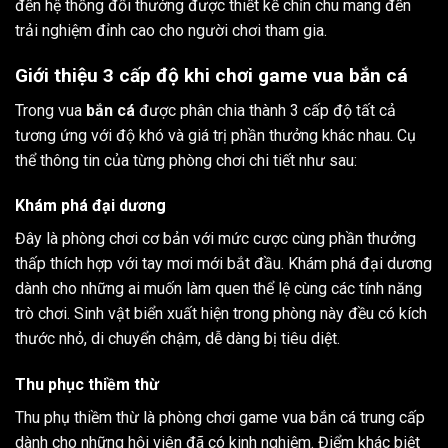
đến hệ thống đổi thưởng được thiết kế chỉn chu mang đến
trải nghiệm đỉnh cao cho người chơi tham gia.
Giới thiệu 3 cấp độ khi chơi game vua bắn cá
Trong vua
bắn cá
được phân chia thành 3 cấp độ tất cả
tương ứng với độ khó và giá trị phần thưởng khác nhau. Cụ
thể thông tin của từng phòng chơi chi tiết như sau:
Khám phá đại dương
Đây là phòng chơi cơ bản với mức cược cùng phần thưởng
thấp thích hợp với tay mơi mới bắt đầu. Khám phá đại dương
dành cho những ai muốn làm quen thể lệ cùng các tính năng
trò chơi. Sinh vật biển xuất hiện trong phòng này đều có kích
thước nhỏ, di chuyển chậm, dễ dàng bị tiêu diệt.
Thu phục thiềm thừ
Thu phụ thiềm thừ là phòng chơi game vua bắn cá trung cấp
dành cho những hội viên đã có kinh nghiệm. Điểm khác biệt