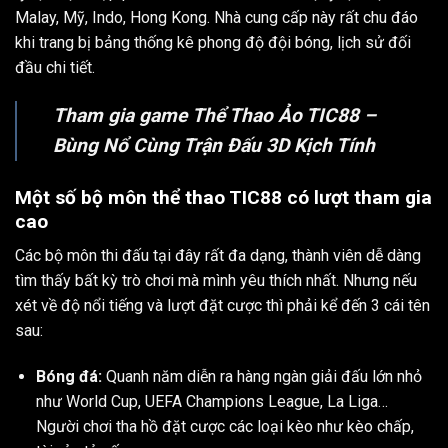
Malay, Mỹ, Indo, Hong Kong. Nhà cung cấp này rất chu đáo
khi trang bị bảng thống kê phong độ đội bóng, lịch sử đối
đầu chi tiết.
Tham gia game
Thể Thao Ảo TIC88 –
Bùng Nổ Cùng Trận Đấu 3D Kịch Tính
Một số bộ môn thể thao TIC88 có lượt tham gia
cao
Các bộ môn thi đấu tại đây rất đa dạng, thành viên dễ dàng
tìm thấy bất kỳ trò chơi mà mình yêu thích nhất. Nhưng nếu
xét về độ nổi tiếng và lượt đặt cược thì phải kể đến 3 cái tên
sau:
Bóng đá:
Quanh năm diễn ra hàng ngàn giải đấu lớn nhỏ
như World Cup, UEFA Champions League, La Liga…
Người chơi tha hồ đặt cược các loại kèo như kèo chấp,