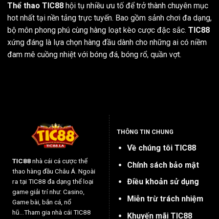
Thể thao TIC88
hội tụ nhiều ưu tố để trở thành chuyên mục
hot nhất tại nền tảng trực tuyến. Bao gồm sảnh chơi đa dạng,
bộ môn phong phú cùng hàng loạt kèo cược đặc sắc.
TIC88
xứng đáng là lựa chọn hàng đầu dành cho những ai có niềm
đam mê cuồng nhiệt với bóng đá, bóng rổ, quần vợt.
THÔNG TIN CHUNG
Về chúng tôi TIC88
TIC88
nhà cái cá cược thể
Chính sách bảo mật
thao hàng đầu Châu Á. Ngoài
Điều khoản sử dụng
ra tại TIC88 đa dạng thể loại
game giải trí như: Casino,
Miễn trừ trách nhiệm
Game bài, bắn cá, nổ
hũ...Tham gia nhà cái TIC88
Khuyến mãi TIC88