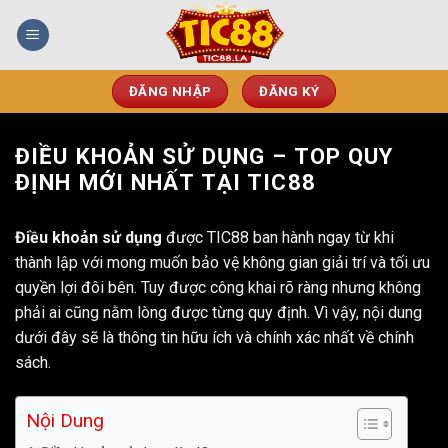
Bỏ
qua
nội
dung
ĐĂNG NHẬP
ĐĂNG KÝ
ĐIỀU KHOẢN SỬ DỤNG – TOP QUY
ĐỊNH MỚI NHẤT TẠI TIC88
Điều khoản sử dụng
được TIC88 ban hành ngay từ khi
thành lập với mong muốn bảo vệ không gian giải trí và tối ưu
quyền lợi đôi bên. Tuy được công khai rõ ràng nhưng không
phải ai cũng nằm lòng được từng quy định. Vì vậy, nội dung
dưới đây sẽ là thông tin hữu ích và chính xác nhất về chính
sách.
Nội Dung