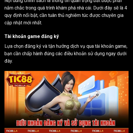
Nội dung chính sách là thông tin quan trọng bắt buộc phải
nắm chắc trong quá trình khám phá nhà cái. Dưới đây sẽ là 4
quy định nổi bật, cần tuân thủ nghiêm túc được chuyên gia
cập nhật mới nhất.
Tài khoản game đăng ký
Lựa chọn đăng ký và tận hưởng dịch vụ qua tài khoản game,
bạn cần chấp hành đúng các điều khoản sử dụng ngay dưới
đây.