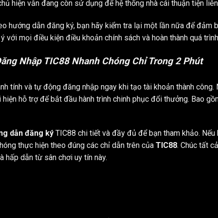
hủ hiện vẫn đang còn sử dụng để hệ thống nhà cái thuận tiện liên l
heo hướng dẫn đăng ký, bạn hãy kiểm tra lại một lần nữa để đảm 
 với mọi điều kiện điều khoản chính sách và hoàn thành quá trình 
ăng Nhập TIC88 Nhanh Chóng Chỉ Trong 2 Phút
nh tính và tự động đăng nhập ngay khi tạo tài khoản thành công. 
hiện hỗ trợ để bắt đầu hành trình chinh phục đổi thưởng. Bao gồm 
ng dẫn đăng ký
TIC88 chi tiết và đầy đủ để bạn tham khảo. Nếu
chóng thực hiện theo đúng các chỉ dẫn trên của
TIC88
. Chúc tất c
 hấp dẫn từ sân chơi uy tín này.