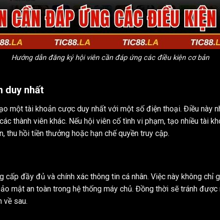
Hướng dẫn đăng ký hội viên cần đáp ứng các điều kiện cơ bản
n duy nhất
o một tài khoản cược duy nhất với một số điện thoại. Điều này nh
c thành viên khác. Nếu hội viên cố tình vi phạm, tạo nhiều tài kh
n, thu hồi tiền thưởng hoặc hạn chế quyền truy cập.
cấp đầy đủ và chính xác thông tin cá nhân. Việc này không chỉ g
o mật an toàn trong hệ thống máy chủ. Đồng thời sẽ tránh được nh
n về sau.