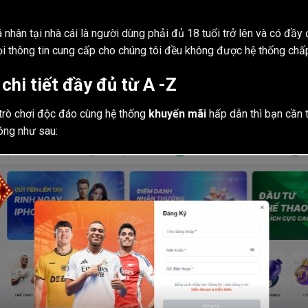
á nhân tại nhà cái là người dùng phải đủ 18 tuổi trở lên và có đầy
ọi thông tin cung cấp cho chúng tôi đều không được hệ thống chấ
hi tiết đầy đủ từ A -Z
 trò chơi độc đáo cùng hệ thống
khuyến mãi
hấp dẫn thì bạn cần th
óng như sau: