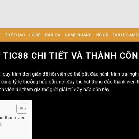
T
THỂ THAO
LÔ ĐỀ
BẮN CÁ
GAME NHANH
NỔ HŨ
TABLE GAME
TIC88 CHI TIẾT VÀ THÀNH CÔN
 quy trình đơn giản để hội viên có thể bắt đầu hành trình trải ng
ùng tỷ lệ thưởng hấp dẫn, nơi đây thu hút đông đảo thành viên t
 viên để tham gia thế giới giải trí đầy hấp dẫn này.
ản thành viên
ất