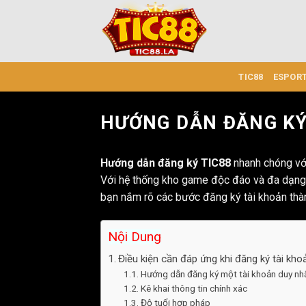
Bỏ
qua
nội
dung
TIC88
ESPOR
HƯỚNG DẪN ĐĂNG KÝ 
Hướng dẫn đăng ký TIC88
nhanh chóng với
Với hệ thống kho game độc đáo và đa dạng c
bạn nắm rõ các bước đăng ký tài khoản thành
Nội Dung
Điều kiện cần đáp ứng khi đăng ký tài kho
Hướng dẫn đăng ký một tài khoản duy nh
Kê khai thông tin chính xác
Độ tuổi hợp pháp