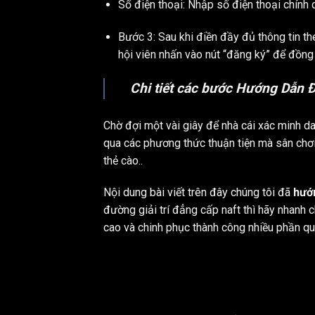
Số điện thoại: Nhập số điện thoại chính c
Bước 3: Sau khi điền đầy đủ thông tin t
hội viên nhấn vào nút “đăng ký” để đồng ý
Chi tiết các bước
Hướng Dẫn Đ
Chờ đợi một vài giây để nhà cái xác minh da
qua các phương thức thuận tiện mà sân chơi 
thẻ cào..
Nội dung bài viết trên đây chúng tôi đã
hướ
đường giải trí đẳng cấp naft thì hãy nhanh 
cao và chinh phục thành công nhiều phần quà