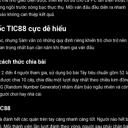
à nhờ giao diện được thiết kế tối ưu cho cả PC lẫn điện thoại, 
ng ngồi trước sòng bạc thực thụ. Mỗi ván đấu đều diễn ra nhanh
ảo không can thiệp kết quả.
ốc TIC88 cực dễ hiểu
c, nhưng Sâm vẫn có những quy định riêng khiến trò chơi trở nên
an trọng nhất bạn cần nắm khi tham gia ván đấu:
cách thức chia bài
 2 đến 4 người tham gia, sử dụng bộ bài Tây tiêu chuẩn gồm 52 l
 được chia 10 cây, chia đều một lượt duy nhất theo chiều kim đồn
RNG (Random Number Generator) nhằm đảm bảo ngẫu nhiên và cô
gười chơi hay nhà cái.
IC88
 đánh hết các quân trên tay càng nhanh càng tốt. Người nào hết b
ó. Mỗi thành viên lần lượt đánh theo vòng, người sau phải chặn bà