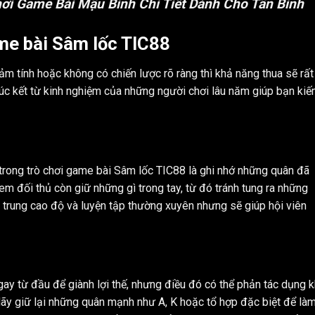
ơi Game Bài Mậu Binh Chi Tiết Dành Cho Tân Binh
ame bài Sâm lốc TIC88
m tính hoặc không có chiến lược rõ ràng thì khả năng thua sẽ rất
úc kết từ kinh nghiệm của những người chơi lâu năm giúp bạn ki
trong trò chơi game bài Sâm lốc TIC88 là ghi nhớ những quân đã
m đối thủ còn giữ những gì trong tay, từ đó tránh tung ra những
p trung cao độ và luyện tập thường xuyên nhưng sẽ giúp hội viên
ay từ đầu để giành lợi thế, nhưng điều đó có thể phản tác dụng k
ãy giữ lại những quân mạnh như A, K hoặc tổ hợp đặc biệt để là