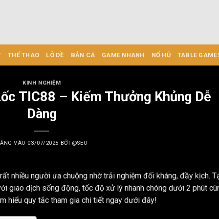
T
THỂ THAO
LÔ ĐỀ
BẮN CÁ
GAME NHANH
NỔ HŨ
TABLE GAME
KINH NGHIỆM
Lốc TIC88 – Kiếm Thưởng Khủng Dễ
Dàng
ĂNG VÀO
03/07/2025
BỞI
@SEO
ất nhiều người ưa chuộng nhờ trải nghiệm đối kháng, đầy kịch. T
ới giao dịch sống động, tốc độ xử lý nhanh chóng dưới 2 phút cù
m hiểu quy tắc tham gia chi tiết ngay dưới đây!