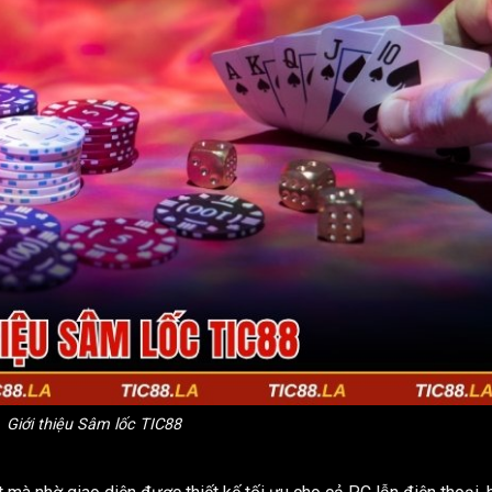
Giới thiệu Sâm lốc TIC88