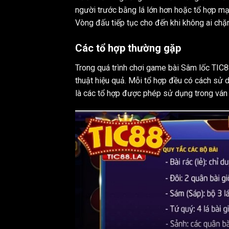
người trước bằng lá lớn hơn hoặc tổ hợp m
Vòng đấu tiếp tục cho đến khi không ai chặn
Các tổ hợp thường gặp
Trong quá trình chơi game bài Sâm lốc TIC88
thuật hiệu quả. Mỗi tổ hợp đều có cách sử 
là các tổ hợp được phép sử dụng trong ván