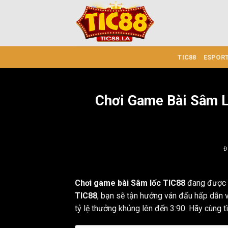
Bỏ
qua
nội
dung
TIC88
ESPOR
Chơi Game Bài Sâm 
Đ
Chơi game bài Sâm lốc TIC88
đang được r
TIC88
, bạn sẽ tận hưởng ván đấu hấp dẫn v
tỷ lệ thưởng khủng lên đến 3:90. Hãy cùng tì