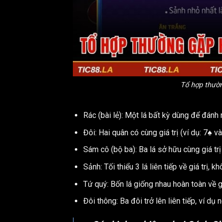
Tổ hợp thườn
Rác (bài lẻ): Một lá bất kỳ dùng để đánh 
Đôi: Hai quân có cùng giá trị (ví dụ: 7♠ và
Sám cô (bộ ba): Ba lá sở hữu cùng giá trị 
Sảnh: Tối thiểu 3 lá liên tiếp về giá trị, 
Tứ quý: Bốn lá giống nhau hoàn toàn về g
Đôi thông: Ba đôi trở lên liên tiếp, ví d