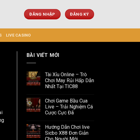
ĐĂNG NHẬP
ĐĂNG KÝ
S
LIVE CASINO
BÀI VIẾT MỚI
Tài Xỉu Online – Trò
Chơi May Rủi Hấp Dẫn
Nhất Tại TIC88
Chơi Game Bầu Cua
Live – Trải Nghiệm Cá
ại
Cược Cực Đã
ng
Hướng Dẫn Chơi live
Sicbo X88 Đơn Giản
Cho Người Mới